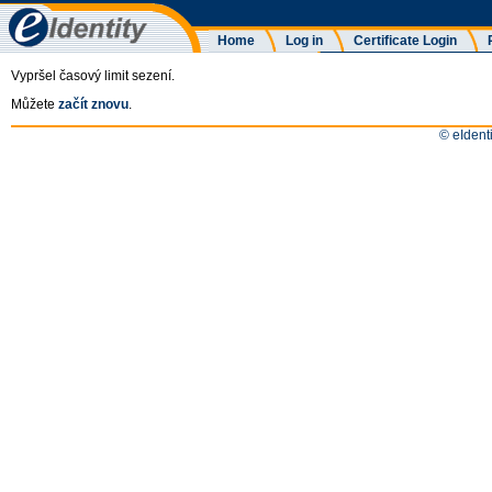
Home
Log in
Certificate Login
Vypršel časový limit sezení.
Můžete
začít znovu
.
© eIdenti